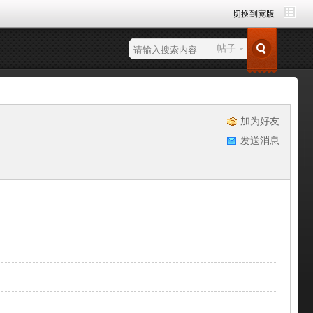
切换到宽版
捷
导
航
帖子
加为好友
发送消息