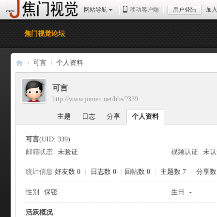
网站导航
移动客户端
用户登陆
加
焦门视觉论坛
可言
个人资料
可言
http://www.jomen.net/bbs/?339
焦
›
›
主题
日志
分享
个人资料
可言
(UID: 339)
邮箱状态
未验证
视频认证
未认
统计信息
好友数 0
|
日志数 0
|
回帖数 0
|
主题数 7
|
分享数 
性别
保密
生日
-
门
活跃概况