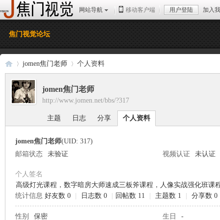
网站导航
移动客户端
用户登陆
加入
焦门视觉论坛
jomen焦门老师
个人资料
jomen焦门老师
http://www.jomen.net/bbs/?317
焦
›
›
主题
日志
分享
个人资料
jomen焦门老师
(UID: 317)
邮箱状态
未验证
视频认证
未认证
个人签名
高级灯光课程
，
数字暗房大师速成三板斧课程
，
人像实战强化班课
统计信息
好友数 0
|
日志数 0
|
回帖数 11
|
主题数 1
|
分享数 0
门
性别
保密
生日
-