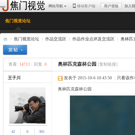
网站导航
移动客户端
用户登陆
加入
焦门视觉论坛
焦门视觉论坛
作品交流区
作品作业点评及交流区
奥林匹
奥林匹克森林公园
查看:
14713
|
回复:
0
[复制链接]
焦
»
›
›
›
王子川
发表于 2015-10-6 10:43:50
|
只看该作
奥林匹克森林公园
门
42
0
303