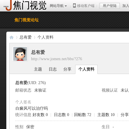
网站导航
移动客户端
用户登陆
加
焦门视觉论坛
总有爱
个人资料
总有爱
http://www.jomen.net/bbs/?276
焦
›
›
主题
日志
分享
个人资料
总有爱
(UID: 276)
邮箱状态
未验证
视频认证
未认
个人签名
白癜风可以治疗吗
统计信息
好友数 0
|
日志数 0
|
回帖数 72
|
主题数 10
|
分享
门
性别
保密
生日
-